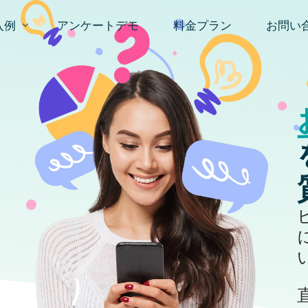
入例
アンケートデモ
料金プラン
お問い
ロファイル構築＆オートセグメンテーション
お問い
スタマー エクスペリエンス (CX) 調査ツール
資料請
PSアンケート
入後アンケート
場調査ツール