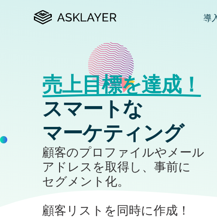
導
プ
カ
売上目標を達成！
N
スマートな
購
マーケティング
市
顧客のプロファイルやメール
アドレスを取得し、事前に
セグメント化。
顧客リストを同時に作成！