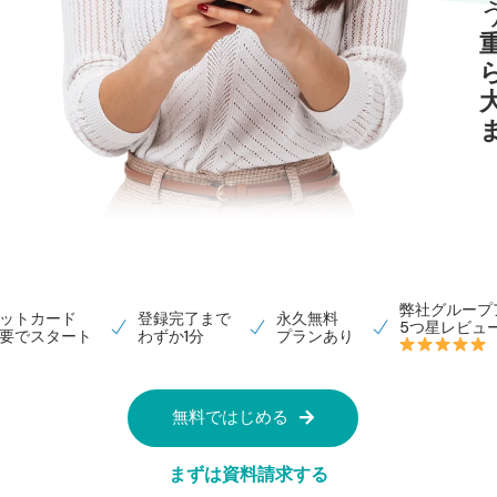
弊社グループ
ットカード
登録完了まで
永久無料
5つ星レビュー
要でスタート
わずか1分
プランあり
無料ではじめる
まずは資料請求する