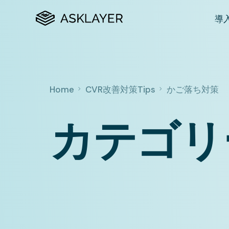
導
プ
カ
Home
CVR改善対策Tips
かご落ち対策
N
カテゴリ
購
市