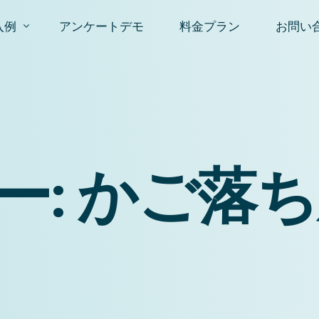
入例
アンケートデモ
料金プラン
お問い
ロファイル構築＆オートセグメンテーション
お問い
スタマー エクスペリエンス (CX) 調査ツール
資料請
PSアンケート
ー:
かご落ち
入後アンケート
場調査ツール