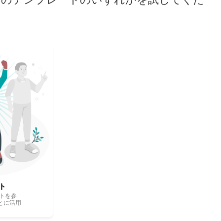
ト
トを参
とに活用