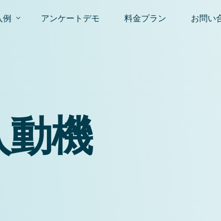
入例
アンケートデモ
料金プラン
お問い
ロファイル構築＆オートセグメンテーション
お問い
スタマー エクスペリエンス (CX) 調査ツール
資料請
PSアンケート
入動機
入後アンケート
場調査ツール