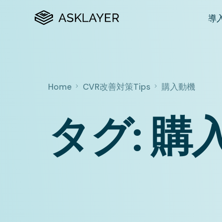
導
プ
カ
Home
CVR改善対策Tips
購入動機
N
タグ:
購
購
市