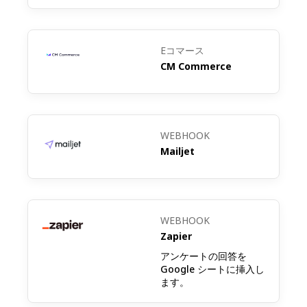
測定。発売とマーケティングの取り組みを優
先順位付けするのに役立ちます。
Eコマース
CM Commerce
顧客体験フィードバック：カスタマーサポー
トとの対話後、受けたサポートに対する満足
度を評価し、サービスの改善領域を特定する
WEBHOOK
Mailjet
ためのアンケートを送信します。
WEBHOOK
Zapier
アンケートの回答を
Google シートに挿入し
ます。