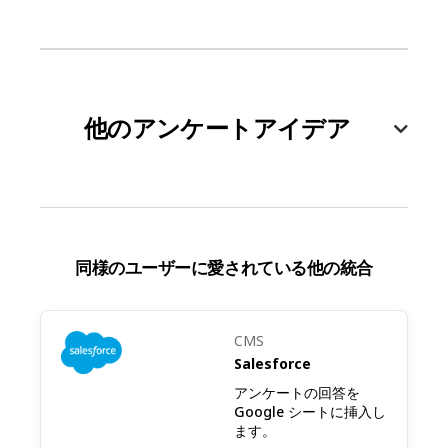
ルコンテンツを評価してもらい、改善のため
のフィードバックを提供してもらいます。
Asklayerを使用してコンテンツ・頻度・フォ
ーマットに対する購読者の嗜好に関するアン
他のアンケートアイデア
ケートを作成し、Campaign MonitorのEメー
ルキャンペーンを、購読者のニーズにより適
切に合わせることができます。
ブランド認識調査：購読者があなたのブラン
同様のユーザーに愛されている他の統合
ドをどのように認識しているか、およびEメ
ールコミュニケーションがブランドの価値を
伝える効果に関する洞察を収集します。
CMS
Salesforce
アンケートの回答を
製品関心度調査：Eメール内で迅速に実施す
Google シートに挿入し
ます。
る調査で、今後の製品やサービスへの関心を