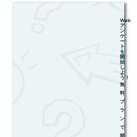
Web
ア
ン
ケ
ー
ト
を
開
始
し
よ
う！
無
料
プ
ラ
ン
で
開