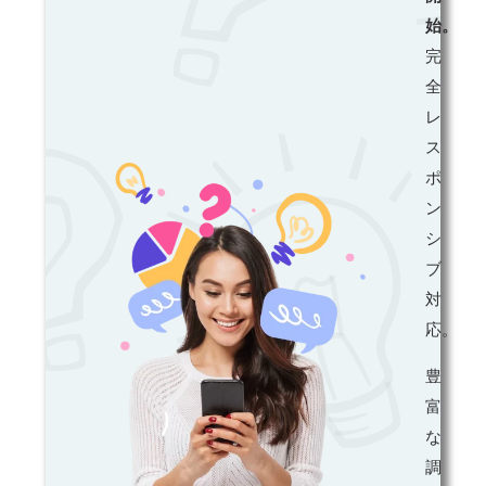
始。
完
全
レ
ス
ポ
ン
シ
ブ
対
応。
豊
富
な
調