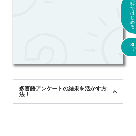
料
で
は
じ
め
る
Sh
多言語アンケートの結果を活かす方
法！