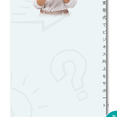
査
形
式
で
ビ
ジ
ネ
ス
向
上
を
サ
ポ
ー
ト！
無