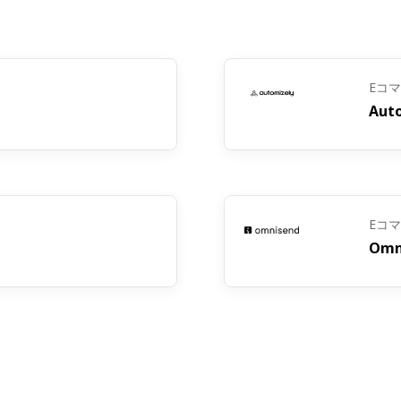
するフィードバックを収集します。ここで得られた洞察は、C
役立ちます。
Eコ
ラインイベントの開催後、参加者にアンケートを送り、イ
Aut
ィードバックを収集します。回答を使用して将来のイベン
。
Eコ
Omn