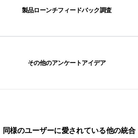
ックに基づいたパーソナライズされたフォローアップキャンペ
製品ローンチフィードバック調査
の期待と実際の違い、改善のための提案に関するフィード
たり、特長を強調するヒントになります。さらにCopern
その他のアンケートアイデア
きます。
ーンをカスタマイズするために購読者の好みを理解します
できます。
同様のユーザーに愛されている他の統合
ク調査：季節ごとのマーケティングキャンペーンを実施し