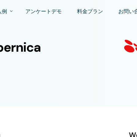
入例
アンケートデモ
料金プラン
お問い
ロファイル構築＆オートセグメンテーション
お問い
rnica
スタマー エクスペリエンス (CX) 調査ツール
資料請
PSアンケート
入後アンケート
場調査ツール
a
W