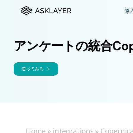
導
プ
アンケートの統合Cope
カ
N
使ってみる
購
市
Home
»
integrations
»
Copernic