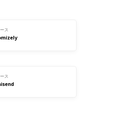
opernicaでの将来の季節ごとの
マース
ベントのコンテンツ、プレゼンテーシ
omizely
トを改善し、パーソナライズされたコ
マース
isend