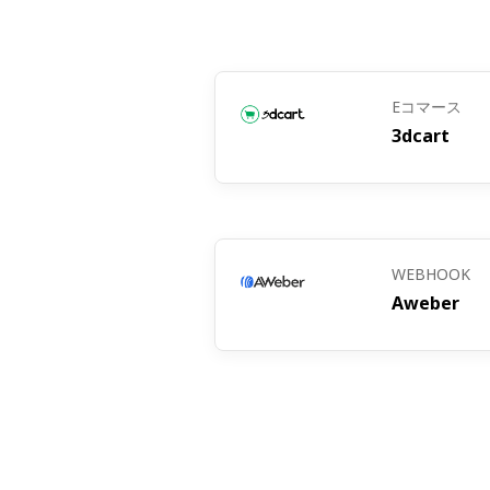
ロモーションのオファー、製品選択に関
キャンペーン計画とパーソナライズに
Eコマース
イベント評価調査：ウェビナーやオン
3dcart
ョン、または全体的な体験に関するフ
ンテンツでフォローアップを行います
WEBHOOK
Aweber